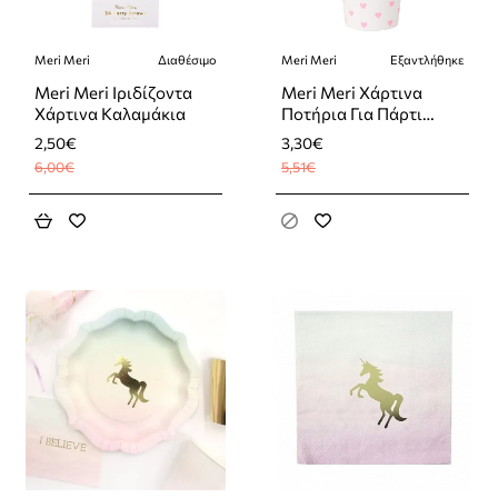
Meri Meri
Διαθέσιμο
Meri Meri
Εξαντλήθηκε
-58%
-40%
Εξαντλήθηκε
Meri Meri Ιριδίζοντα
Meri Meri Χάρτινα
Χάρτινα Καλαμάκια
Ποτήρια Για Πάρτι
Παστέλ Καρδιές 8τμχ
2,50€
3,30€
6,00€
5,51€