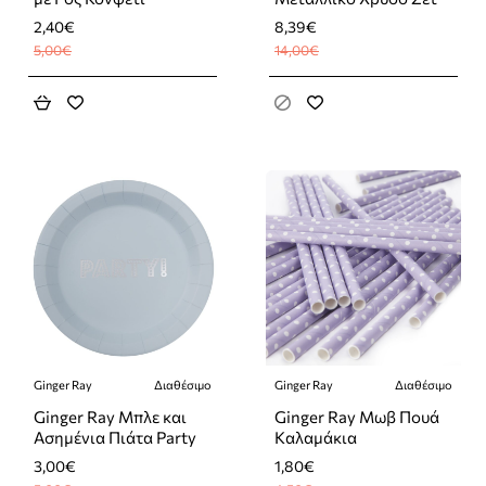
2,40€
8,39€
5,00€
14,00€
Ginger Ray
Διαθέσιμο
Ginger Ray
Διαθέσιμο
-40%
-60%
Ginger Ray Μπλε και
Ginger Ray Μωβ Πουά
Ασημένια Πιάτα Party
Καλαμάκια
3,00€
1,80€