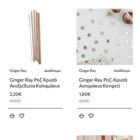
Ginger Ray
Διαθέσιμο
Ginger Ray
Διαθέσιμο
-72%
-55%
Ginger Ray Ροζ Χρυσά
Ginger Ray Ροζ-Χρυσά
Ανοξείδωτα Καλαμάκια
Αστεράκια Κονφετί
2,20€
1,80€
8,00€
4,01€