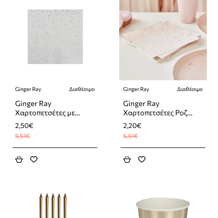
Ginger Ray
Διαθέσιμο
Ginger Ray
Διαθέσιμο
-55%
-60%
Ginger Ray
Ginger Ray
Χαρτοπετσέτες με
Χαρτοπετσέτες Ροζ
Ασημένια Αστεράκια
Χρυσό Ombre
2,50€
2,20€
5,51€
5,51€