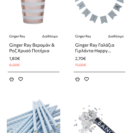
Ginger Ray
Διαθέσιμο
Ginger Ray
Διαθέσιμο
-70%
-75%
Ginger Ray Βεραμάν &
Ginger Ray Γαλάζια
Ροζ Χρυσό Ποτήρια
Γιρλάντα Happy
Birthday
1,80€
2,70€
6,00€
11,00€