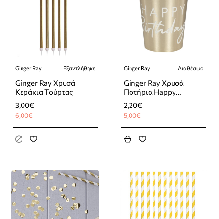
Ginger Ray
Εξαντλήθηκε
Ginger Ray
Διαθέσιμο
-50%
-56%
Εξαντλήθηκε
Ginger Ray Χρυσά
Ginger Ray Χρυσά
Κεράκια Τούρτας
Ποτήρια Happy
Birthday
3,00€
2,20€
6,00€
5,00€