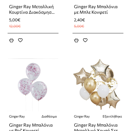
Ginger Ray Μεταλλική
Ginger Ray Μπαλόνια
Κουρτίνα Διακόσμησης
με Μπλε Κονφετί
Χρυσή
5,00€
2,40€
12,00€
5,00€
Ginger Ray
Διαθέσιμο
Ginger Ray
Εξαντλήθηκε
-52%
-40%
Εξαντλήθηκε
Ginger Ray Μπαλόνια
Ginger Ray Μπαλόνια
με Ροζ Κονφετί
Μεταλλικό Χρυσό Σετ