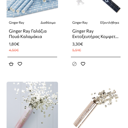
Ginger Ray
Διαθέσιμο
Ginger Ray
Εξαντλήθηκε
-60%
-40%
Εξαντλήθηκε
Ginger Ray Γαλάζια
Ginger Ray
Πουά Καλαμάκια
Εκτοξευτήρας Κομφετί
Ιριδίζον
1,80€
3,30€
4,50€
5,51€