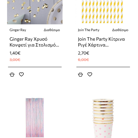
Ginger Ray
Διαθέσιμο
Join The Party
Διαθέσιμο
-53%
-55%
Ginger Ray Χρυσό
Join The Party Κίτρινα
Κονφετί για Στολισμό
Ριγέ Χάρτινα
Τραπεζιού
Καλαμάκια
1,40€
2,70€
3,00€
6,00€