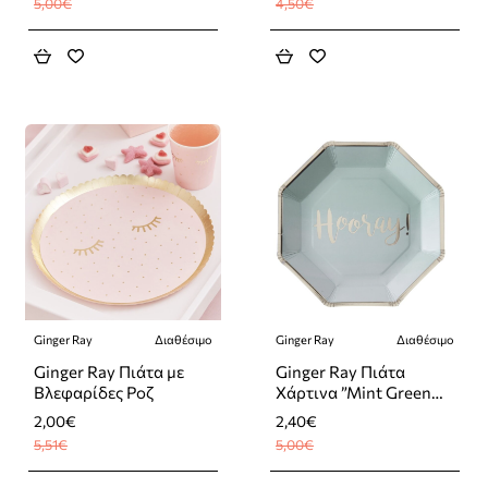
5,00€
4,50€
Ginger Ray
Διαθέσιμο
Ginger Ray
Διαθέσιμο
-64%
-52%
Ginger Ray Πιάτα με
Ginger Ray Πιάτα
Βλεφαρίδες Ροζ
Χάρτινα ”Mint Green
Ombre” 8 τεμάχια
2,00€
2,40€
5,51€
5,00€