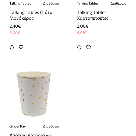
Talking Tables
Διαθέσιμο
Talking Tables
Διαθέσιμο
-60%
-50%
Talking Tables Πιάτα
Talking Tables
Μονόκερος
Χαρτοπετσέτες
Μονόκερου
2,40€
2,00€
6,00€
4,01€
Ginger Ray
Διαθέσιμο
-62%
Χάρτινα ποτήρια για