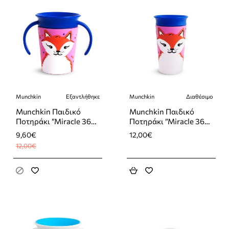
Munchkin
Εξαντλήθηκε
Munchkin
Διαθέσιμο
-20%
Εξαντλήθηκε
Munchkin Παιδικό
Munchkin Παιδικό
Ποτηράκι ”Miracle 360°
Ποτηράκι ”Miracle 360°
Wildlove Sippy” από
Wildlove Sippy” από
9,60€
12,00€
Πλαστικό Fox Μπλε
Πλαστικό Fox Μπλε
12,00€
177ml
266ml