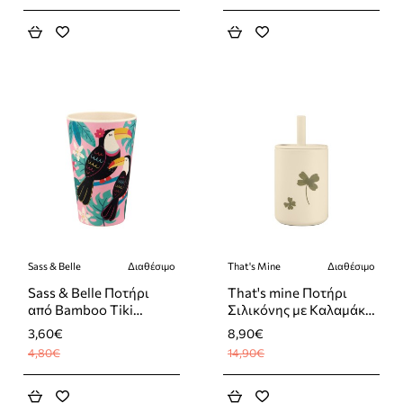
Sass & Belle
Διαθέσιμο
That's Mine
Διαθέσιμο
-25%
-40%
Sass & Belle Ποτήρι
That's mine Ποτήρι
από Bamboo Tiki
Σιλικόνης με Καλαμάκι
Toucan
Clover Meadow 180ml
3,60€
8,90€
4,80€
14,90€