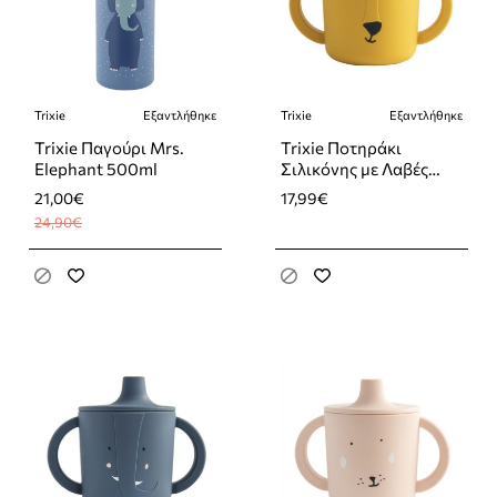
Trixie
Εξαντλήθηκε
Trixie
Εξαντλήθηκε
-16%
Εξαντλήθηκε
Εξαντλήθηκε
Trixie Παγούρι Mrs.
Trixie Ποτηράκι
Elephant 500ml
Σιλικόνης με Λαβές
Sippy Cup Mr. Lion
21,00€
17,99€
207ml
24,90€