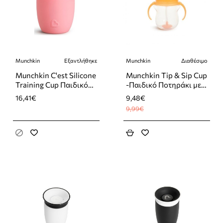
Munchkin
Εξαντλήθηκε
Munchkin
Διαθέσιμο
-5%
Εξαντλήθηκε
Munchkin C'est Silicone
Munchkin Tip & Sip Cup
Training Cup Παιδικό
-Παιδικό Ποτηράκι με
Ποτηράκι από Σιλικόνη
Λαβές και Καλαμάκι
16,41€
9,48€
Ροζ 59ml για 4m+
”Click Lock” από
9,99€
Πλαστικό Πορτοκαλί
για 6m+ 207ml