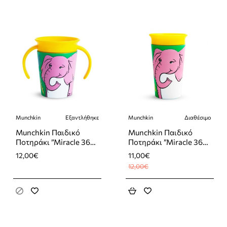
Munchkin
Εξαντλήθηκε
Munchkin
Διαθέσιμο
-8%
Εξαντλήθηκε
Munchkin Παιδικό
Munchkin Παιδικό
Ποτηράκι ”Miracle 360°
Ποτηράκι ”Miracle 360°
Wildlove Sippy” από
Wildlove Sippy” από
12,00€
11,00€
Πλαστικό Elephant
Πλαστικό Elephant
12,00€
Κίτρινο 177ml
Κίτρινο 266ml