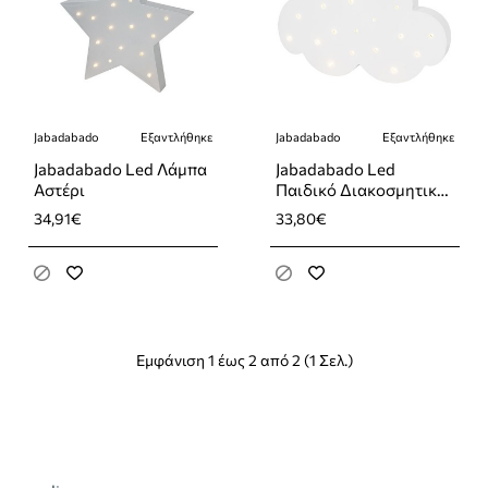
Jabadabado
Εξαντλήθηκε
Jabadabado
Εξαντλήθηκε
Εξαντλήθηκε
Εξαντλήθηκε
Jabadabado Led Λάμπα
Jabadabado Led
Αστέρι
Παιδικό Διακοσμητικό
Φωτιστικό Συννεφάκι
34,91€
33,80€
με Εναλλαγές
Χρωματισμών Λευκό
20x4x29εκ.
Εμφάνιση 1 έως 2 από 2 (1 Σελ.)