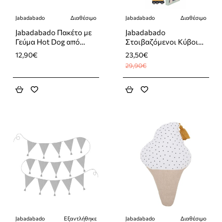
Jabadabado
Διαθέσιμο
Jabadabado
Διαθέσιμο
-21%
Jabadabado Πακέτο με
Jabadabado
Γεύμα Hot Dog από
Στοιβαζόμενοι Κύβοι
Ξύλο
με Αυτοκινητάκια
12,90€
23,50€
29,90€
Jabadabado
Εξαντλήθηκε
Jabadabado
Διαθέσιμο
-25%