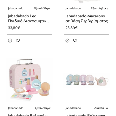
Jabadabado
Εξαντλήθηκε
Jabadabado
Εξαντλήθηκε
Εξαντλήθηκε
Εξαντλήθηκε
Jabadabado Led
Jabadabado Macarons
Παιδικό Διακοσμητικό
σε Βάση Σερβιρίσματος
Φωτιστικό Συννεφάκι
33,80€
23,89€
με Εναλλαγές
Χρωματισμών Λευκό
20x4x29εκ.
Jabadabado
Εξαντλήθηκε
Jabadabado
Διαθέσιμο
-24%
Εξαντλήθηκε
Jabadabado Βαλιτσάκι
Jabadabado Βαλιτσάκι